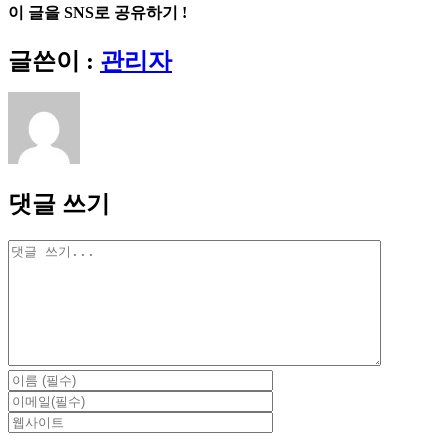
이 글을 SNS로 공유하기 !
Facebook
X
Reddit
LinkedIn
Tumblr
Pinterest
Vk
이
글쓴이 :
관리자
메
일
댓글 쓰기
댓
글