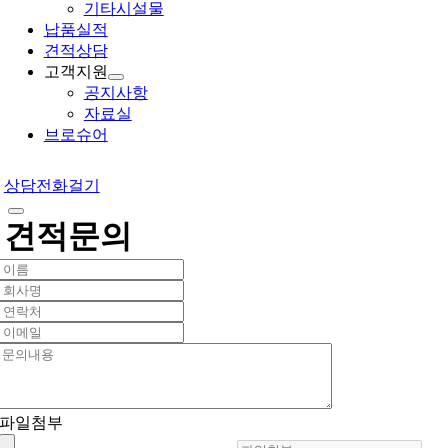
기타시설물
납품실적
견적상담
고객지원
공지사항
자료실
브로슈어
상담전화걸기
견적문의
파일첨부