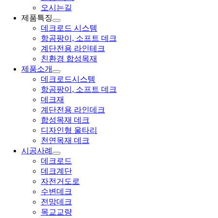
오시는길
제품특징
데크로드 시스템
항곰팡이, 소프트 데크
계단전용 라인테크
친환경 합성목재
제품소개
데크로드시스템
항곰팡이, 소프트 데크
데크재
계단전용 라인데크
합성목재 데크
디자인형 울타리
천연목재 데크
시공사례
데크로드
데크계단
자전거도로
수변데크
전망데크
목교교량