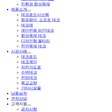
친환경 합성목재
제품소개
데크로드시스템
항곰팡이, 소프트 데크
데크재
계단전용 라인데크
합성목재 데크
디자인형 울타리
천연목재 데크
시공사례
데크로드
데크계단
자전거도로
수변데크
전망데크
목교교량
기타시설물
납품실적
견적상담
고객지원
공지사항