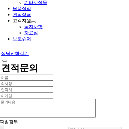
기타시설물
납품실적
견적상담
고객지원
공지사항
자료실
브로슈어
상담전화걸기
견적문의
파일첨부