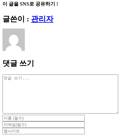
이 글을 SNS로 공유하기 !
Facebook
X
Reddit
LinkedIn
Tumblr
Pinterest
Vk
이
글쓴이 :
관리자
메
일
댓글 쓰기
댓
글