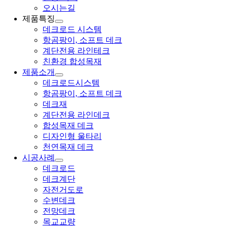
오시는길
제품특징
데크로드 시스템
항곰팡이, 소프트 데크
계단전용 라인테크
친환경 합성목재
제품소개
데크로드시스템
항곰팡이, 소프트 데크
데크재
계단전용 라인데크
합성목재 데크
디자인형 울타리
천연목재 데크
시공사례
데크로드
데크계단
자전거도로
수변데크
전망데크
목교교량