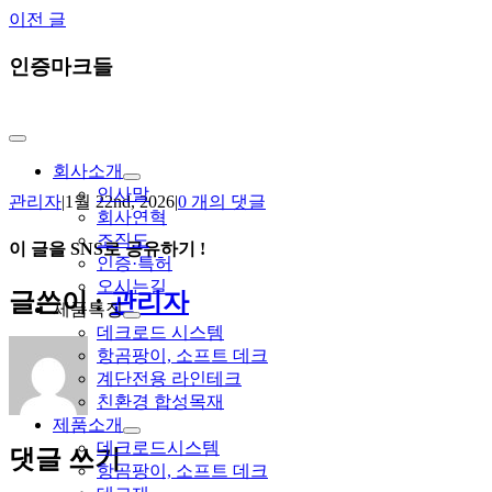
Skip
이전 글
to
content
인증마크들
Toggle
Navigation
회사소개
인사말
관리자
|
1월 22nd, 2026
|
0 개의 댓글
회사연혁
조직도
이 글을 SNS로 공유하기 !
인증·특허
오시는길
Facebook
X
Reddit
LinkedIn
Tumblr
Pinterest
Vk
이
글쓴이 :
관리자
제품특징
메
데크로드 시스템
일
항곰팡이, 소프트 데크
계단전용 라인테크
친환경 합성목재
제품소개
데크로드시스템
댓글 쓰기
항곰팡이, 소프트 데크