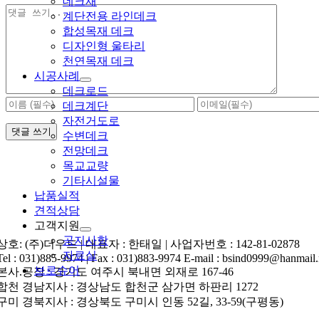
데크재
댓
계단전용 라인데크
글
합성목재 데크
디자인형 울타리
천연목재 데크
시공사례
데크로드
데크계단
자전거도로
수변데크
전망데크
목교교량
기타시설물
납품실적
견적상담
고객지원
공지사항
상호: (주)더우드 | 대표자 : 한태일 | 사업자번호 : 142-81-02878
자료실
Tel : 031)885-9974 | Fax : 031)883-9974 E-mail : bsind0999@hanmail.
브로슈어
본사.공장 : 경기도 여주시 북내면 외재로 167-46
합천 경남지사 : 경상남도 합천군 삼가면 하판리 1272
구미 경북지사 : 경상북도 구미시 인동 52길, 33-59(구평동)