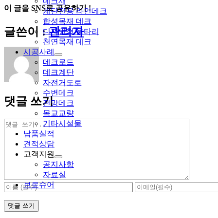
데크재
이 글을 SNS로 공유하기 !
계단전용 라인데크
합성목재 데크
Facebook
X
Reddit
LinkedIn
Tumblr
Pinterest
Vk
이
글쓴이 :
관리자
디자인형 울타리
메
천연목재 데크
일
시공사례
데크로드
데크계단
자전거도로
수변데크
댓글 쓰기
전망데크
목교교량
댓
기타시설물
글
납품실적
견적상담
고객지원
공지사항
자료실
브로슈어