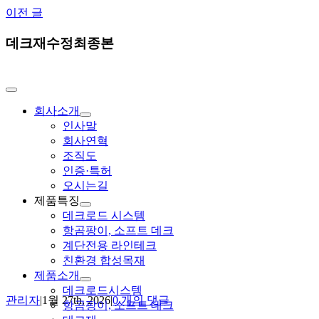
Skip
이전 글
to
content
데크재수정최종본
Toggle
Navigation
회사소개
인사말
회사연혁
조직도
인증·특허
오시는길
제품특징
데크로드 시스템
항곰팡이, 소프트 데크
계단전용 라인테크
친환경 합성목재
제품소개
데크로드시스템
관리자
|
1월 27th, 2026
|
0 개의 댓글
항곰팡이, 소프트 데크