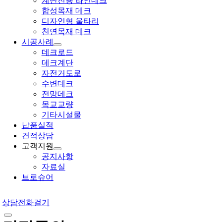
계단전용 라인데크
합성목재 데크
디자인형 울타리
천연목재 데크
시공사례
데크로드
데크계단
자전거도로
수변데크
전망데크
목교교량
기타시설물
납품실적
견적상담
고객지원
공지사항
자료실
브로슈어
상담전화걸기