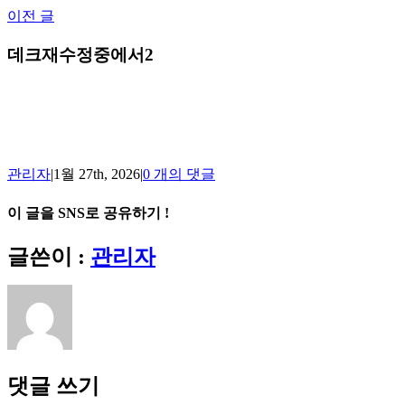
Skip
이전 글
to
content
데크재수정중에서2
관리자
|
1월 27th, 2026
|
0 개의 댓글
이 글을 SNS로 공유하기 !
Facebook
X
Reddit
LinkedIn
Tumblr
Pinterest
Vk
이
글쓴이 :
관리자
메
일
댓글 쓰기