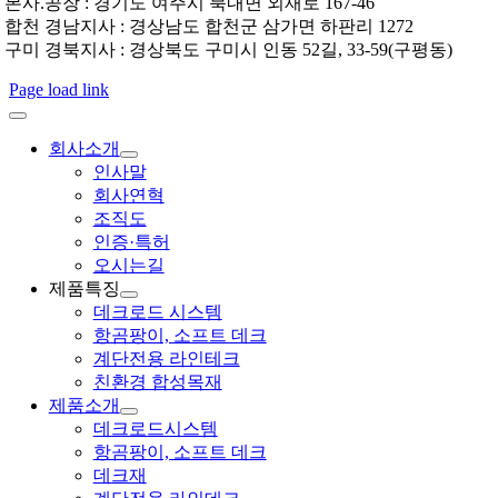
본사.공장 : 경기도 여주시 북내면 외재로 167-46
합천 경남지사 : 경상남도 합천군 삼가면 하판리 1272
구미 경북지사 : 경상북도 구미시 인동 52길, 33-59(구평동)
Page load link
회사소개
인사말
회사연혁
조직도
인증·특허
오시는길
제품특징
데크로드 시스템
항곰팡이, 소프트 데크
계단전용 라인테크
친환경 합성목재
제품소개
데크로드시스템
항곰팡이, 소프트 데크
데크재