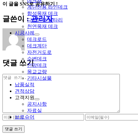
데크재
이 글을 SNS로 공유하기 !
계단전용 라인데크
합성목재 데크
Facebook
X
Reddit
LinkedIn
Tumblr
Pinterest
Vk
이
글쓴이 :
관리자
디자인형 울타리
메
천연목재 데크
일
시공사례
데크로드
데크계단
자전거도로
수변데크
댓글 쓰기
전망데크
목교교량
댓
기타시설물
글
납품실적
견적상담
고객지원
공지사항
자료실
브로슈어