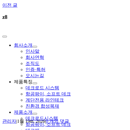
Skip
이전 글
to
content
z8
Toggle
Navigation
회사소개
인사말
회사연혁
조직도
인증·특허
오시는길
제품특징
데크로드 시스템
항곰팡이, 소프트 데크
계단전용 라인테크
친환경 합성목재
제품소개
데크로드시스템
관리자
|
1월 19th, 2026
|
0 개의 댓글
항곰팡이, 소프트 데크