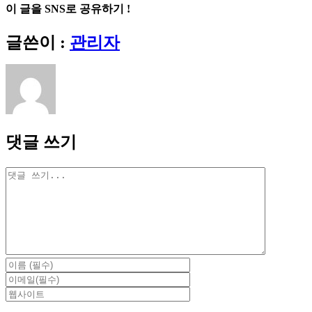
이 글을 SNS로 공유하기 !
Facebook
X
Reddit
LinkedIn
Tumblr
Pinterest
Vk
이
글쓴이 :
관리자
메
일
댓글 쓰기
댓
글