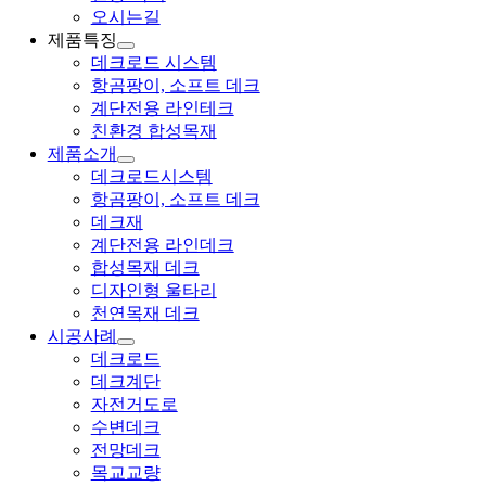
오시는길
제품특징
데크로드 시스템
항곰팡이, 소프트 데크
계단전용 라인테크
친환경 합성목재
제품소개
데크로드시스템
항곰팡이, 소프트 데크
데크재
계단전용 라인데크
합성목재 데크
디자인형 울타리
천연목재 데크
시공사례
데크로드
데크계단
자전거도로
수변데크
전망데크
목교교량