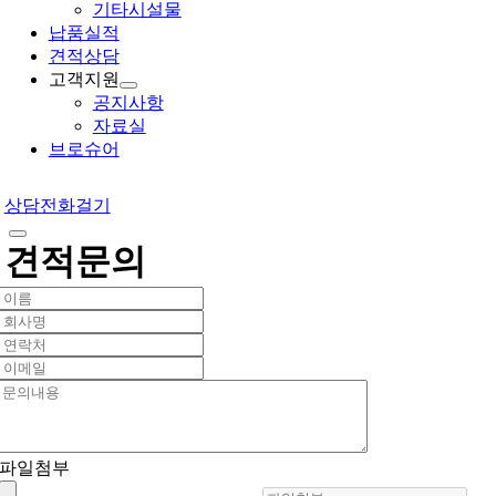
기타시설물
납품실적
견적상담
고객지원
공지사항
자료실
브로슈어
상담전화걸기
견적문의
파일첨부