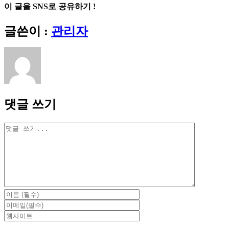
이 글을 SNS로 공유하기 !
Facebook
X
Reddit
LinkedIn
Tumblr
Pinterest
Vk
이
글쓴이 :
관리자
메
일
댓글 쓰기
댓
글