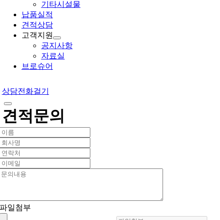
기타시설물
납품실적
견적상담
고객지원
공지사항
자료실
브로슈어
상담전화걸기
견적문의
파일첨부