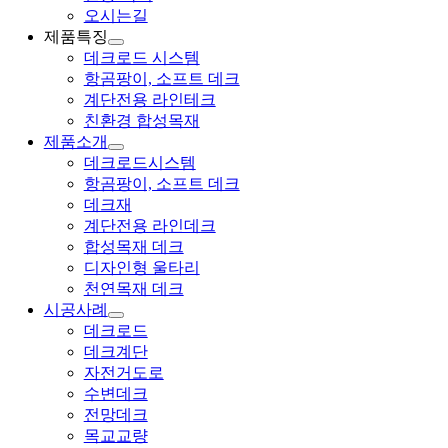
오시는길
제품특징
데크로드 시스템
항곰팡이, 소프트 데크
계단전용 라인테크
친환경 합성목재
제품소개
데크로드시스템
항곰팡이, 소프트 데크
데크재
계단전용 라인데크
합성목재 데크
디자인형 울타리
천연목재 데크
시공사례
데크로드
데크계단
자전거도로
수변데크
전망데크
목교교량