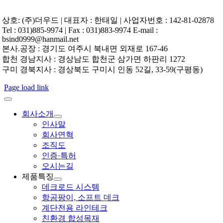
상호: (주)더우드 | 대표자 : 한태일 | 사업자번호 : 142-81-02878
Tel : 031)885-9974 | Fax : 031)883-9974 E-mail :
bsind0999@hanmail.net
본사.공장 : 경기도 여주시 북내면 외재로 167-46
합천 경남지사 : 경상남도 합천군 삼가면 하판리 1272
구미 경북지사 : 경상북도 구미시 인동 52길, 33-59(구평동)
Page load link
회사소개
인사말
회사연혁
조직도
인증·특허
오시는길
제품특징
데크로드 시스템
항곰팡이, 소프트 데크
계단전용 라인테크
친환경 합성목재