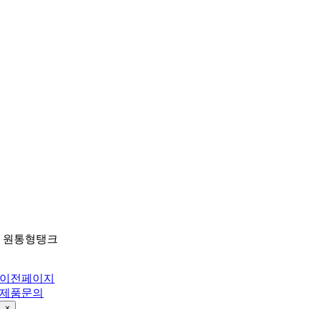
Skip
to
content
원통형탱크
이전페이지
제품문의
×