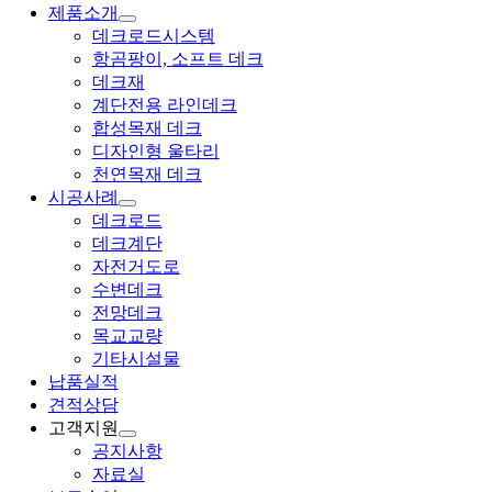
제품소개
데크로드시스템
항곰팡이, 소프트 데크
데크재
계단전용 라인데크
합성목재 데크
디자인형 울타리
천연목재 데크
시공사례
데크로드
데크계단
자전거도로
수변데크
전망데크
목교교량
기타시설물
납품실적
견적상담
고객지원
공지사항
자료실