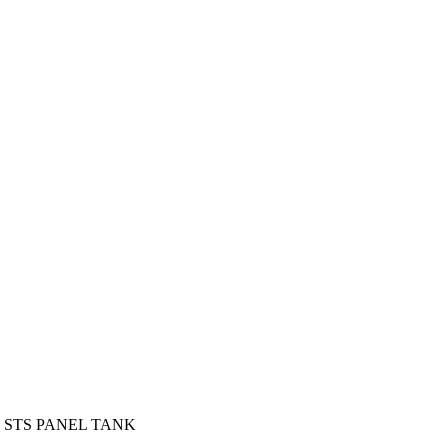
Skip
to
content
STS PANEL TANK