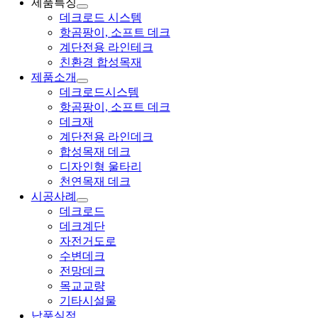
제품특징
데크로드 시스템
항곰팡이, 소프트 데크
계단전용 라인테크
친환경 합성목재
제품소개
데크로드시스템
항곰팡이, 소프트 데크
데크재
계단전용 라인데크
합성목재 데크
디자인형 울타리
천연목재 데크
시공사례
데크로드
데크계단
자전거도로
수변데크
전망데크
목교교량
기타시설물
납품실적