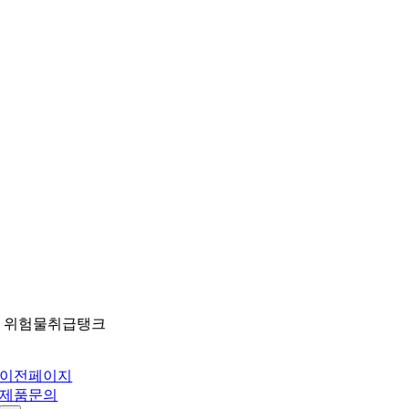
Skip
to
content
위험물취급탱크
이전페이지
제품문의