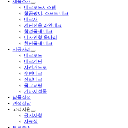
제품소개
데크로드시스템
항곰팡이, 소프트 데크
데크재
계단전용 라인데크
합성목재 데크
디자인형 울타리
천연목재 데크
시공사례
데크로드
데크계단
자전거도로
수변데크
전망데크
목교교량
기타시설물
납품실적
견적상담
고객지원
공지사항
자료실
브로슈어