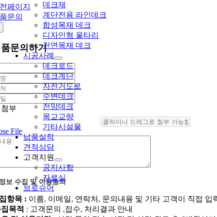
데크재
전페이지
계단전용 라인데크
품문의
합성목재 데크
디자인형 울타리
천연목재 데크
제품문의하기
시공사례
데크로드
데크계단
자전거도로
수변데크
전망데크
일첨부
목교교량
기타시설물
se File
납품실적
견적상담
고객지원
공지사항
자료실
정보 수집 및 이용동의
브로슈어
수집항목 :
이름, 이메일, 연락처, 문의내용 및 기타 고객이 직접 입
 수집목적
: 고객문의 ,접수, 처리결과 안내