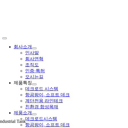
Skip
to
content
Toggle
Navigation
회사소개
인사말
회사연혁
조직도
인증·특허
오시는길
제품특징
데크로드 시스템
항곰팡이, 소프트 데크
계단전용 라인테크
친환경 합성목재
제품소개
데크로드시스템
Industrial Tank
항곰팡이, 소프트 데크