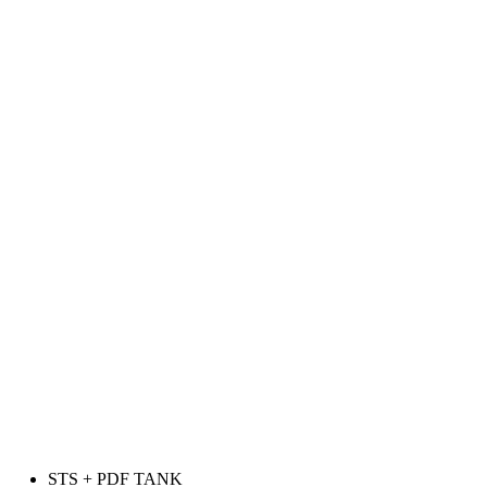
Skip
to
content
STS + PDF TANK