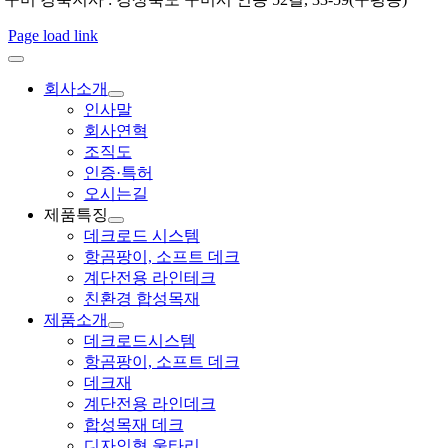
Page load link
회사소개
인사말
회사연혁
조직도
인증·특허
오시는길
제품특징
데크로드 시스템
항곰팡이, 소프트 데크
계단전용 라인테크
친환경 합성목재
제품소개
데크로드시스템
항곰팡이, 소프트 데크
데크재
계단전용 라인데크
합성목재 데크
디자인형 울타리