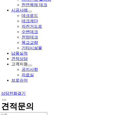
천연목재 데크
시공사례
데크로드
데크계단
자전거도로
수변데크
전망데크
목교교량
기타시설물
납품실적
견적상담
고객지원
공지사항
자료실
브로슈어
상담전화걸기
견적문의