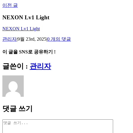
Skip
이전 글
to
content
NEXON Lv1 Light
NEXON Lv1 Light
관리자
|
9월 23rd, 2025
|
0 개의 댓글
이 글을 SNS로 공유하기 !
Facebook
X
Reddit
LinkedIn
Tumblr
Pinterest
Vk
이
글쓴이 :
관리자
메
일
댓글 쓰기
댓
글