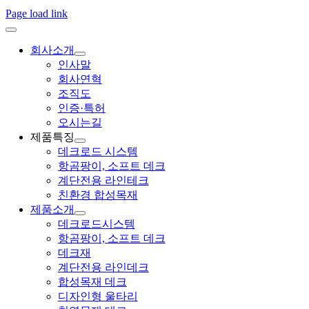
Page load link
회사소개
인사말
회사연혁
조직도
인증·특허
오시는길
제품특징
데크로드 시스템
항곰팡이, 소프트 데크
계단전용 라인테크
친환경 합성목재
제품소개
데크로드시스템
항곰팡이, 소프트 데크
데크재
계단전용 라인데크
합성목재 데크
디자인형 울타리