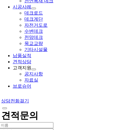
천연목재 데크
시공사례
데크로드
데크계단
자전거도로
수변데크
전망데크
목교교량
기타시설물
납품실적
견적상담
고객지원
공지사항
자료실
브로슈어
상담전화걸기
견적문의