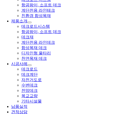
항곰팡이, 소프트 데크
계단전용 라인테크
친환경 합성목재
제품소개
데크로드시스템
항곰팡이, 소프트 데크
데크재
계단전용 라인데크
합성목재 데크
디자인형 울타리
천연목재 데크
시공사례
데크로드
데크계단
자전거도로
수변데크
전망데크
목교교량
기타시설물
납품실적
견적상담