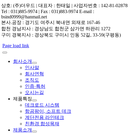
상호: (주)더우드 | 대표자 : 한태일 | 사업자번호 : 142-81-02878
Tel : 031)885-9974 | Fax : 031)883-9974 E-mail :
bsind0999@hanmail.net
본사.공장 : 경기도 여주시 북내면 외재로 167-46
합천 경남지사 : 경상남도 합천군 삼가면 하판리 1272
구미 경북지사 : 경상북도 구미시 인동 52길, 33-59(구평동)
Page load link
회사소개
인사말
회사연혁
조직도
인증·특허
오시는길
제품특징
데크로드 시스템
항곰팡이, 소프트 데크
계단전용 라인테크
친환경 합성목재
제품소개