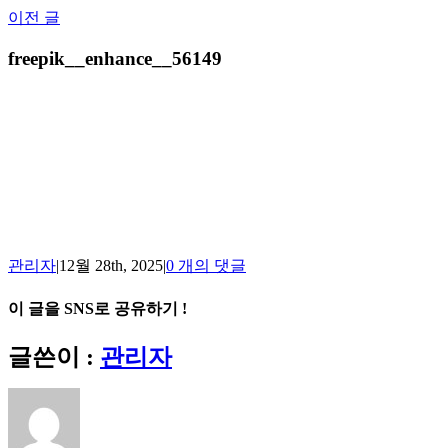
Skip
이전 글
to
content
freepik__enhance__56149
관리자
|
12월 28th, 2025
|
0 개의 댓글
이 글을 SNS로 공유하기 !
Facebook
X
Reddit
LinkedIn
Tumblr
Pinterest
Vk
이
글쓴이 :
관리자
메
일