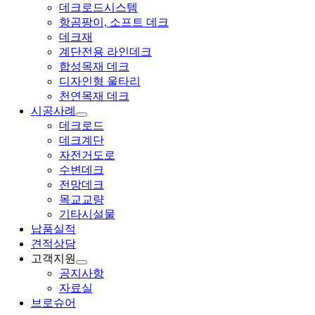
데크로드시스템
항곰팡이, 소프트 데크
데크재
계단전용 라인데크
합성목재 데크
디자인형 울타리
천연목재 데크
시공사례
데크로드
데크계단
자전거도로
수변데크
전망데크
목교교량
기타시설물
납품실적
견적상담
고객지원
공지사항
자료실
브로슈어