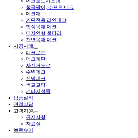
데크로드시스템
항곰팡이, 소프트 데크
데크재
계단전용 라인데크
합성목재 데크
디자인형 울타리
천연목재 데크
시공사례
데크로드
데크계단
자전거도로
수변데크
전망데크
목교교량
기타시설물
납품실적
견적상담
고객지원
공지사항
자료실
브로슈어