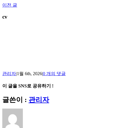
Skip
이전 글
to
content
cv
관리자
|
1월 6th, 2026
|
0 개의 댓글
이 글을 SNS로 공유하기 !
Facebook
X
Reddit
LinkedIn
Tumblr
Pinterest
Vk
이
글쓴이 :
관리자
메
일