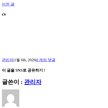
Skip
이전 글
to
content
cv
관리자
|
1월 6th, 2026
|
0 개의 댓글
이 글을 SNS로 공유하기 !
Facebook
X
Reddit
LinkedIn
Tumblr
Pinterest
Vk
이
글쓴이 :
관리자
메
일