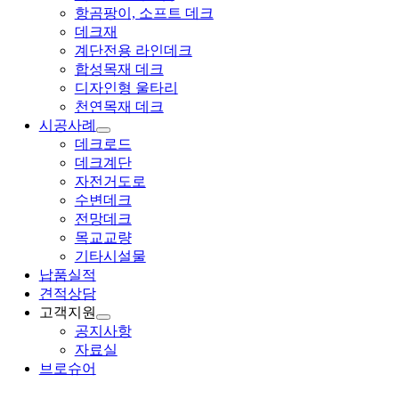
항곰팡이, 소프트 데크
데크재
계단전용 라인데크
합성목재 데크
디자인형 울타리
천연목재 데크
시공사례
데크로드
데크계단
자전거도로
수변데크
전망데크
목교교량
기타시설물
납품실적
견적상담
고객지원
공지사항
자료실
브로슈어