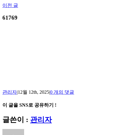
Skip
이전 글
to
content
61769
관리자
|
12월 12th, 2025
|
0 개의 댓글
이 글을 SNS로 공유하기 !
Facebook
X
Reddit
LinkedIn
Tumblr
Pinterest
Vk
이
글쓴이 :
관리자
메
일