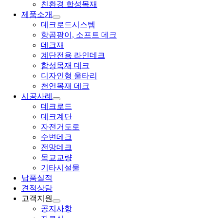
친환경 합성목재
제품소개
데크로드시스템
항곰팡이, 소프트 데크
데크재
계단전용 라인데크
합성목재 데크
디자인형 울타리
천연목재 데크
시공사례
데크로드
데크계단
자전거도로
수변데크
전망데크
목교교량
기타시설물
납품실적
견적상담
고객지원
공지사항