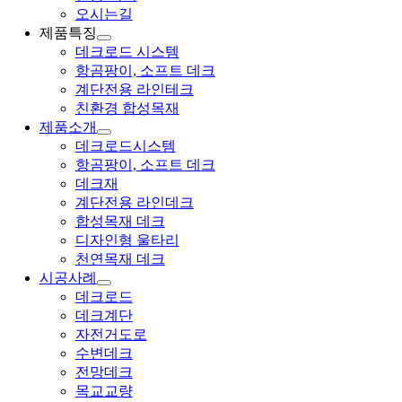
오시는길
제품특징
데크로드 시스템
항곰팡이, 소프트 데크
계단전용 라인테크
친환경 합성목재
제품소개
데크로드시스템
항곰팡이, 소프트 데크
데크재
계단전용 라인데크
합성목재 데크
디자인형 울타리
천연목재 데크
시공사례
데크로드
데크계단
자전거도로
수변데크
전망데크
목교교량