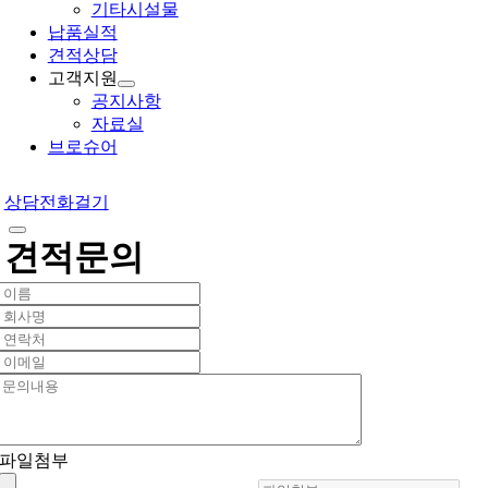
기타시설물
납품실적
견적상담
고객지원
공지사항
자료실
브로슈어
상담전화걸기
견적문의
파일첨부