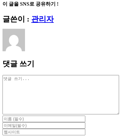
이 글을 SNS로 공유하기 !
Facebook
X
Reddit
LinkedIn
Tumblr
Pinterest
Vk
이
글쓴이 :
관리자
메
일
댓글 쓰기
댓
글