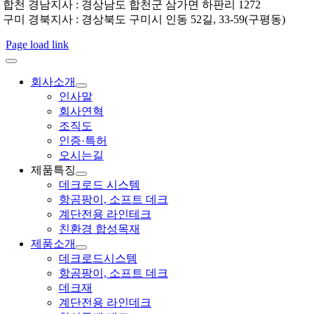
합천 경남지사 : 경상남도 합천군 삼가면 하판리 1272
구미 경북지사 : 경상북도 구미시 인동 52길, 33-59(구평동)
Page load link
회사소개
인사말
회사연혁
조직도
인증·특허
오시는길
제품특징
데크로드 시스템
항곰팡이, 소프트 데크
계단전용 라인테크
친환경 합성목재
제품소개
데크로드시스템
항곰팡이, 소프트 데크
데크재
계단전용 라인데크