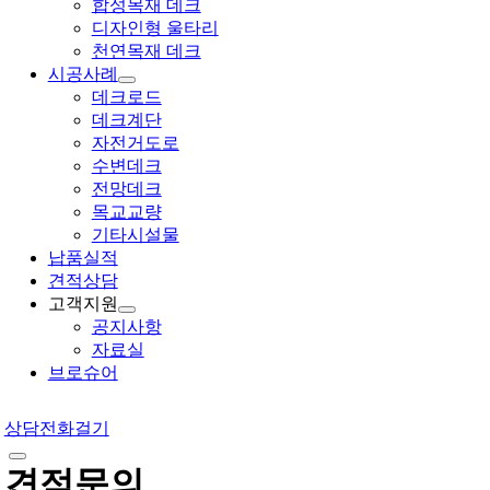
합성목재 데크
디자인형 울타리
천연목재 데크
시공사례
데크로드
데크계단
자전거도로
수변데크
전망데크
목교교량
기타시설물
납품실적
견적상담
고객지원
공지사항
자료실
브로슈어
상담전화걸기
견적문의