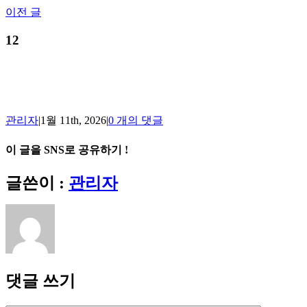
Skip
이전 글
to
content
12
관리자
|
1월 11th, 2026
|
0 개의 댓글
이 글을 SNS로 공유하기 !
Facebook
X
Reddit
LinkedIn
Tumblr
Pinterest
Vk
이
글쓴이 :
관리자
메
일
댓글 쓰기