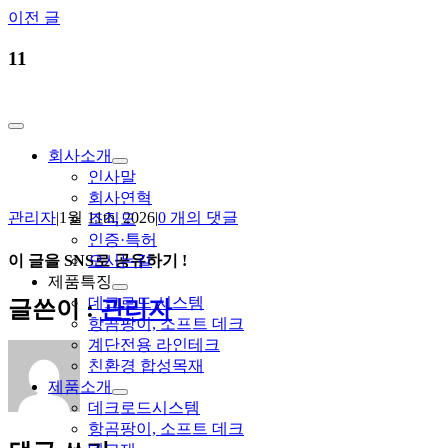
Skip
이전 글
to
content
11
Toggle
Navigation
회사소개
인사말
회사연혁
관리자
|
1월 11th, 2026
|
0 개의 댓글
조직도
인증·특허
이 글을 SNS로 공유하기 !
오시는길
제품특징
Facebook
X
Reddit
LinkedIn
Tumblr
Pinterest
Vk
이
데크로드 시스템
글쓴이 :
관리자
메
항곰팡이, 소프트 데크
일
계단전용 라인테크
친환경 합성목재
제품소개
데크로드시스템
항곰팡이, 소프트 데크