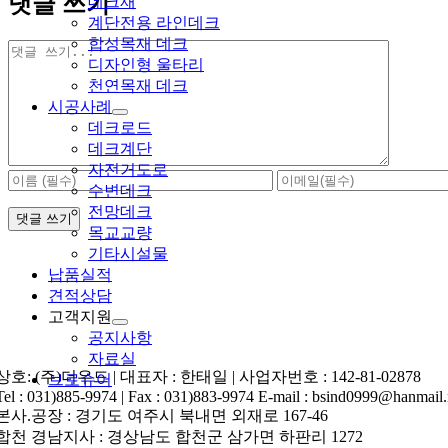
댓글 쓰기
데크재
계단전용 라인데크
합성목재 데크
댓
디자인형 울타리
글
천연목재 데크
시공사례
데크로드
데크계단
자전거도로
수변데크
전망데크
목교교량
기타시설물
납품실적
견적상담
고객지원
공지사항
자료실
상호: (주)더우드 | 대표자 : 한태일 | 사업자번호 : 142-81-02878
브로슈어
Tel : 031)885-9974 | Fax : 031)883-9974 E-mail : bsind0999@hanmail.
본사.공장 : 경기도 여주시 북내면 외재로 167-46
합천 경남지사 : 경상남도 합천군 삼가면 하판리 1272