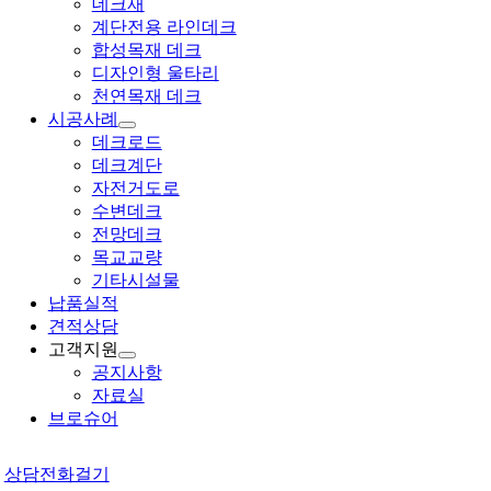
데크재
계단전용 라인데크
합성목재 데크
디자인형 울타리
천연목재 데크
시공사례
데크로드
데크계단
자전거도로
수변데크
전망데크
목교교량
기타시설물
납품실적
견적상담
고객지원
공지사항
자료실
브로슈어
상담전화걸기