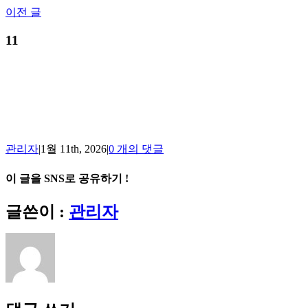
Skip
이전 글
to
content
11
관리자
|
1월 11th, 2026
|
0 개의 댓글
이 글을 SNS로 공유하기 !
Facebook
X
Reddit
LinkedIn
Tumblr
Pinterest
Vk
이
글쓴이 :
관리자
메
일