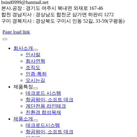
bsind0999@hanmail.net
본사.공장 : 경기도 여주시 북내면 외재로 167-46
합천 경남지사 : 경상남도 합천군 삼가면 하판리 1272
구미 경북지사 : 경상북도 구미시 인동 52길, 33-59(구평동)
Page load link
회사소개
인사말
회사연혁
조직도
인증·특허
오시는길
제품특징
데크로드 시스템
항곰팡이, 소프트 데크
계단전용 라인테크
친환경 합성목재
제품소개
데크로드시스템
항곰팡이, 소프트 데크