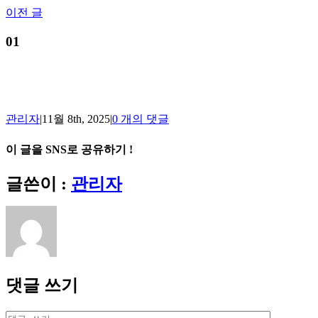
Skip
이전 글
to
content
01
관리자
|
11월 8th, 2025
|
0 개의 댓글
이 글을 SNS로 공유하기 !
Facebook
X
Reddit
LinkedIn
Tumblr
Pinterest
Vk
이
글쓴이 :
관리자
메
일
댓글 쓰기
댓