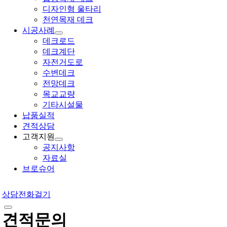
디자인형 울타리
천연목재 데크
시공사례
데크로드
데크계단
자전거도로
수변데크
전망데크
목교교량
기타시설물
납품실적
견적상담
고객지원
공지사항
자료실
브로슈어
상담전화걸기
견적문의