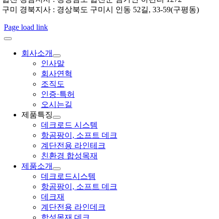
구미 경북지사 : 경상북도 구미시 인동 52길, 33-59(구평동)
Page load link
회사소개
인사말
회사연혁
조직도
인증·특허
오시는길
제품특징
데크로드 시스템
항곰팡이, 소프트 데크
계단전용 라인테크
친환경 합성목재
제품소개
데크로드시스템
항곰팡이, 소프트 데크
데크재
계단전용 라인데크
합성목재 데크