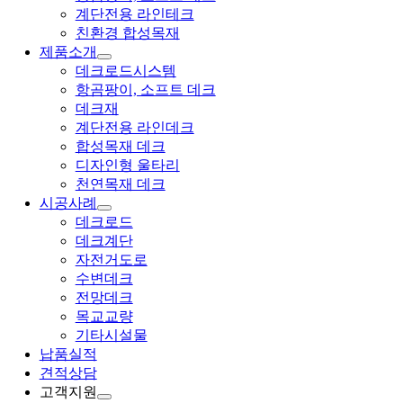
계단전용 라인테크
친환경 합성목재
제품소개
데크로드시스템
항곰팡이, 소프트 데크
데크재
계단전용 라인데크
합성목재 데크
디자인형 울타리
천연목재 데크
시공사례
데크로드
데크계단
자전거도로
수변데크
전망데크
목교교량
기타시설물
납품실적
견적상담
고객지원