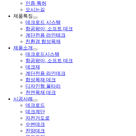
인증·특허
오시는길
제품특징
데크로드 시스템
항곰팡이, 소프트 데크
계단전용 라인테크
친환경 합성목재
제품소개
데크로드시스템
항곰팡이, 소프트 데크
데크재
계단전용 라인데크
합성목재 데크
디자인형 울타리
천연목재 데크
시공사례
데크로드
데크계단
자전거도로
수변데크
전망데크