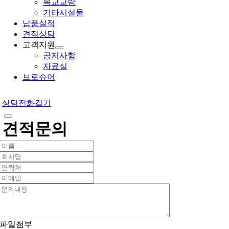
목교교량
기타시설물
납품실적
견적상담
고객지원
공지사항
자료실
브로슈어
상담전화걸기
견적문의
파일첨부