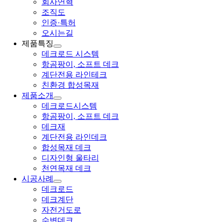
회사연혁
조직도
인증·특허
오시는길
제품특징
데크로드 시스템
항곰팡이, 소프트 데크
계단전용 라인테크
친환경 합성목재
제품소개
데크로드시스템
항곰팡이, 소프트 데크
데크재
계단전용 라인데크
합성목재 데크
디자인형 울타리
천연목재 데크
시공사례
데크로드
데크계단
자전거도로
수변데크