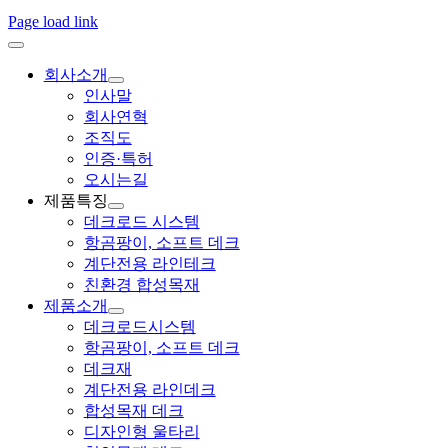
Page load link
회사소개
인사말
회사연혁
조직도
인증·특허
오시는길
제품특징
데크로드 시스템
항곰팡이, 소프트 데크
계단전용 라인테크
친환경 합성목재
제품소개
데크로드시스템
항곰팡이, 소프트 데크
데크재
계단전용 라인데크
합성목재 데크
디자인형 울타리