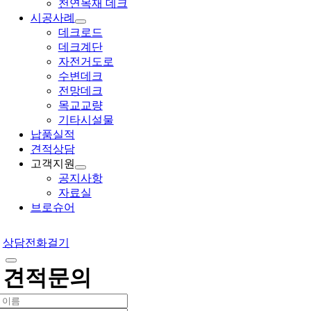
천연목재 데크
시공사례
데크로드
데크계단
자전거도로
수변데크
전망데크
목교교량
기타시설물
납품실적
견적상담
고객지원
공지사항
자료실
브로슈어
상담전화걸기
견적문의