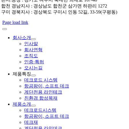
합천 경남지사 : 경상남도 합천군 삼가면 하판리 1272
구미 경북지사 : 경상북도 구미시 인동 52길, 33-59(구평동)
Page load link
회사소개
인사말
회사연혁
조직도
인증·특허
오시는길
제품특징
데크로드 시스템
항곰팡이, 소프트 데크
계단전용 라인테크
친환경 합성목재
제품소개
데크로드시스템
항곰팡이, 소프트 데크
데크재
계단전용 라인데크