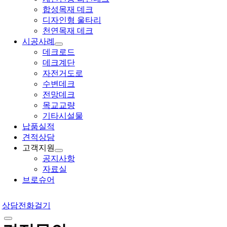
합성목재 데크
디자인형 울타리
천연목재 데크
시공사례
데크로드
데크계단
자전거도로
수변데크
전망데크
목교교량
기타시설물
납품실적
견적상담
고객지원
공지사항
자료실
브로슈어
상담전화걸기