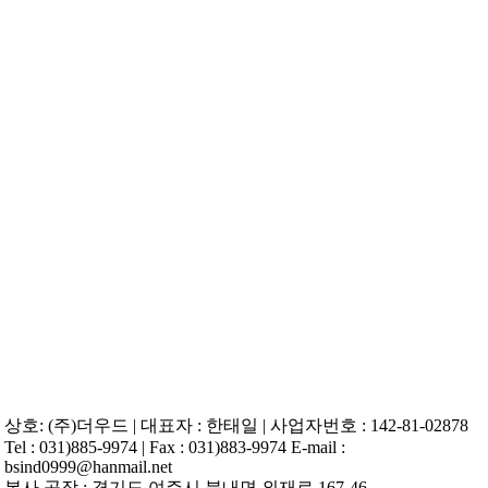
Skip
to
content
상호: (주)더우드 | 대표자 : 한태일 | 사업자번호 : 142-81-02878
Tel : 031)885-9974 | Fax : 031)883-9974 E-mail :
bsind0999@hanmail.net
본사.공장 : 경기도 여주시 북내면 외재로 167-46