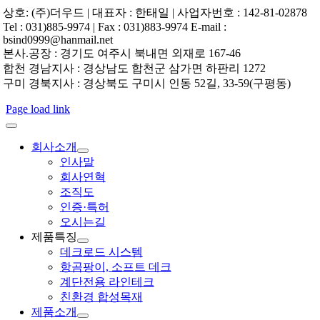
상호: (주)더우드 | 대표자 : 한태일 | 사업자번호 : 142-81-02878
Tel : 031)885-9974 | Fax : 031)883-9974 E-mail :
bsind0999@hanmail.net
본사.공장 : 경기도 여주시 북내면 외재로 167-46
합천 경남지사 : 경상남도 합천군 삼가면 하판리 1272
구미 경북지사 : 경상북도 구미시 인동 52길, 33-59(구평동)
Page load link
회사소개
인사말
회사연혁
조직도
인증·특허
오시는길
제품특징
데크로드 시스템
항곰팡이, 소프트 데크
계단전용 라인테크
친환경 합성목재
제품소개