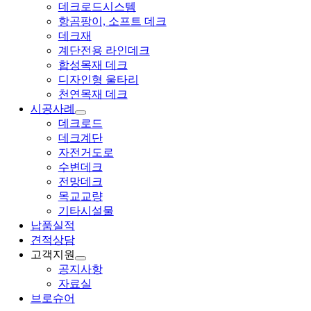
데크로드시스템
항곰팡이, 소프트 데크
데크재
계단전용 라인데크
합성목재 데크
디자인형 울타리
천연목재 데크
시공사례
데크로드
데크계단
자전거도로
수변데크
전망데크
목교교량
기타시설물
납품실적
견적상담
고객지원
공지사항
자료실
브로슈어