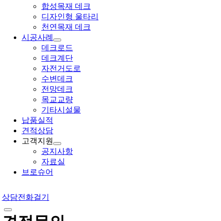
합성목재 데크
디자인형 울타리
천연목재 데크
시공사례
데크로드
데크계단
자전거도로
수변데크
전망데크
목교교량
기타시설물
납품실적
견적상담
고객지원
공지사항
자료실
브로슈어
상담전화걸기