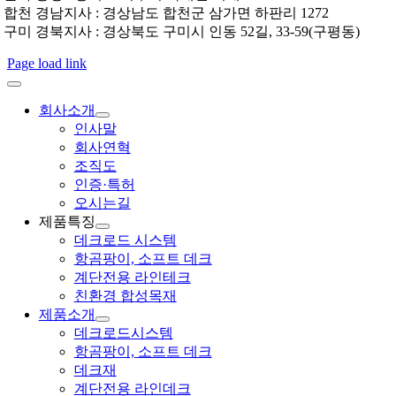
합천 경남지사 : 경상남도 합천군 삼가면 하판리 1272
구미 경북지사 : 경상북도 구미시 인동 52길, 33-59(구평동)
Page load link
회사소개
인사말
회사연혁
조직도
인증·특허
오시는길
제품특징
데크로드 시스템
항곰팡이, 소프트 데크
계단전용 라인테크
친환경 합성목재
제품소개
데크로드시스템
항곰팡이, 소프트 데크
데크재
계단전용 라인데크